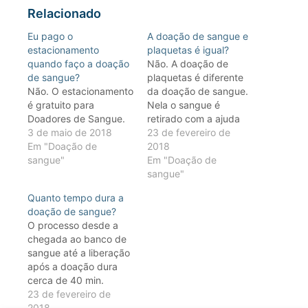
Relacionado
Eu pago o
A doação de sangue e
estacionamento
plaquetas é igual?
quando faço a doação
Não. A doação de
de sangue?
plaquetas é diferente
Não. O estacionamento
da doação de sangue.
é gratuito para
Nela o sangue é
Doadores de Sangue.
retirado com a ajuda
3 de maio de 2018
de um equipamento,
23 de fevereiro de
Em "Doação de
responsável por
2018
sangue"
separar as plaquetas e
Em "Doação de
devolver ao doador os
sangue"
outros componentes
Quanto tempo dura a
sanguíneos. Tudo isso
doação de sangue?
de forma
O processo desde a
concomitante, estéril e
chegada ao banco de
segura. A doação de
sangue até a liberação
plaquetas deve ser
após a doação dura
previamente…
cerca de 40 min.
Eventualmente, este
23 de fevereiro de
tempo pode ser maior
2018