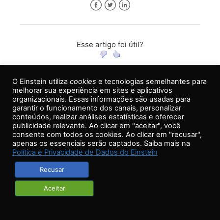
Facebook
Twitter
LinkedIn
Esse artigo foi útil?
O Einstein utiliza
cookies
e tecnologias semelhantes para
melhorar sua experiência em sites e aplicativos
organizacionais. Essas informações são usadas para
garantir o funcionamento dos canais, personalizar
Voltar ao topo
conteúdos, realizar análises estatísticas e oferecer
publicidade relevante. Ao clicar em "aceitar", você
consente com todos os cookies. Ao clicar em "recusar",
Não achou o que procurava? Tire suas dúvidas
apenas os essenciais serão captados. Saiba mais na
direto com nosso
Call Center
Política e Privacidade de Dados do Einstein
Recusar
Copyright © 2018 Hospital Israelita Albert Einstein. Todos os direitos
Aceitar
reservados.