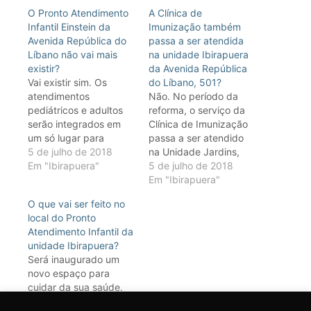
O Pronto Atendimento
A Clínica de
Infantil Einstein da
Imunização também
Avenida República do
passa a ser atendida
Líbano não vai mais
na unidade Ibirapuera
existir?
da Avenida República
Vai existir sim. Os
do Líbano, 501?
atendimentos
Não. No período da
pediátricos e adultos
reforma, o serviço da
serão integrados em
Clínica de Imunização
um só lugar para
passa a ser atendido
melhor comodidade.
5 de julho de 2018
na Unidade Jardins,
Ou seja, os
Em "Ibirapuera"
localizada na Avenida
5 de julho de 2018
atendimentos
Brasil, 953. Além disso,
Em "Ibirapuera"
pediátricos realizados
também será oferecido
O que vai ser feito no
na Unidade Ibirapuera
o serviço de
local do Pronto
(Avenida República do
atendimento domiciliar,
Atendimento Infantil da
Líbano, 315) serão
Einstein Até Você, para
unidade Ibirapuera?
transferidos para
vacinação. Para saber
Será inaugurado um
Avenida República do
mais sobre o Einstein
novo espaço para
Líbano, localizada no
Até Você, acesse
cuidar da sua saúde.
número 501.
www.einstein.br/einsteinatevoce
5 de julho de 2018