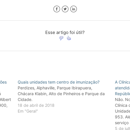
Facebook
Twitter
LinkedIn
Esse artigo foi útil?
ções
Quais unidades tem centro de imunização?
A Clíni
Perdizes, Alphaville, Parque Ibirapuera,
atendid
á
Chácara Klabin, Alto de Pinheiros e Parque da
Repúbli
Albert
Cidade.
Não. No
900,
18 de abril de 2018
Clínica
Em "Geral"
Unidade
953. Al
serviço 
Você, p
5 de ju