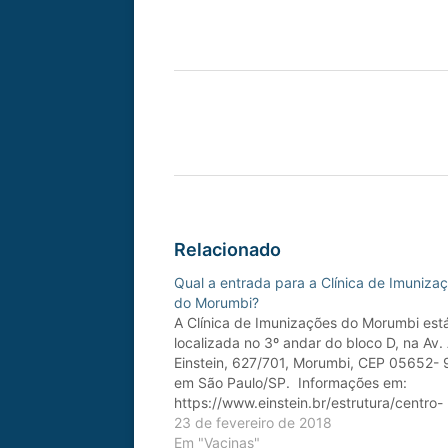
Relacionado
Qual a entrada para a Clínica de Imuniza
do Morumbi?
A Clínica de Imunizações do Morumbi est
localizada no 3º andar do bloco D, na Av. 
Einstein, 627/701, Morumbi, CEP 05652- 
em São Paulo/SP. Informações em:
https://www.einstein.br/estrutura/centro-
imunizacao
23 de fevereiro de 2018
Em "Vacinas"