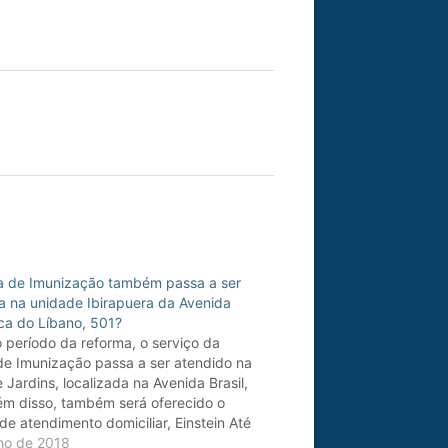
ca de Imunização também passa a ser
a na unidade Ibirapuera da Avenida
ca do Líbano, 501?
 período da reforma, o serviço da
 de Imunização passa a ser atendido na
 Jardins, localizada na Avenida Brasil,
ém disso, também será oferecido o
de atendimento domiciliar, Einstein Até
ara vacinação. Para saber mais sobre o
lho de 2018