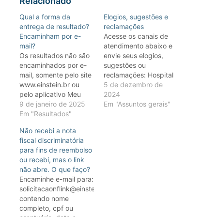
Relacionado
Qual a forma da
Elogios, sugestões e
entrega de resultado?
reclamações
Encaminham por e-
Acesse os canais de
mail?
atendimento abaixo e
Os resultados não são
envie seus elogios,
encaminhados por e-
sugestões ou
mail, somente pelo site
reclamações: Hospital
www.einstein.br ou
Israelita Albert Einstein
5 de dezembro de
pelo aplicativo Meu
– São Paulo E-mail:
2024
Einstein
9 de janeiro de 2025
sac@einstein.br
Em "Assuntos gerais"
Em "Resultados"
Telefone: +55(11)2151-
0222 Horário de
Não recebi a nota
funcionamento:
fiscal discriminatória
segunda a sexta, das
para fins de reembolso
7h às 19h. Sábados,
ou recebi, mas o link
domingos e feriados,
não abre. O que faço?
não há atendimento
Encaminhe e-mail para:
Hospital Israelita Albert
solicitacaonflink@einstein.br,
Einstein – Goiânia E-
contendo nome
mail:
completo, cpf ou
sac.go@einstein.br