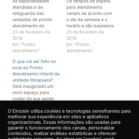
As especialidades
Os tempos de espera
atendidas e de
para atendimento
retaguarda das
variam de acordo com
unidades de pronto
o dia da semana e o
atendimento do
horário e são baseados
Einstein podem ser
23 de fevereiro de
na gravidade e na
23 de fevereiro de
conferidas no
2018
demanda de
2018
endereço:
Em "Pronto
pacientes. Os
Em "Pronto
https://www.einstein.br/estrutura/unidades-
atendimento"
endereços e outras
atendimento"
pronto-atendimento.
informações das
O que vai ser feito no
Elas contemplam todas
unidades de pronto
local do Pronto
as necessidades para
atendimento do
Atendimento Infantil da
os atendimentos de
Einstein podem ser
unidade Ibirapuera?
emergência.
conferidos no
Será inaugurado um
endereço
novo espaço para
https://www.einstein.br/estrutura/u
cuidar da sua saúde.
pronto-atendimento.
5 de julho de 2018
O Einstein utiliza
Em "Ibirapuera"
cookies
e tecnologias semelhantes para
melhorar sua experiência em sites e aplicativos
organizacionais. Essas informações são usadas para
garantir o funcionamento dos canais, personalizar
conteúdos, realizar análises estatísticas e oferecer