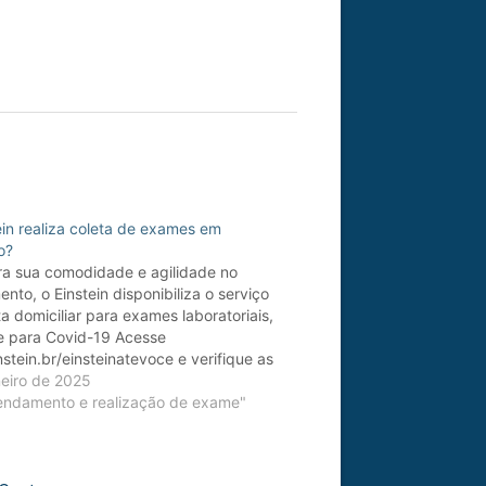
ein realiza coleta de exames em
o?
ra sua comodidade e agilidade no
nto, o Einstein disponibiliza o serviço
ta domiciliar para exames laboratoriais,
ve para Covid-19 Acesse
stein.br/einsteinatevoce e verifique as
 que o serviço está disponível. Para mais
neiro de 2025
ções entre em contato pelo
ndamento e realização de exame"
pp +55(11)3620-
u +55(62)3878-5100. O atendimento
a de segunda a sexta, das 7h às…