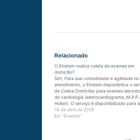
Relacionado
O Einstein realiza coleta de exames em
domicílio?
Sim, Para sua comodidade e agilidade no
atendimento, o Einstein disponibiliza o se
de Coleta Domiciliar para exames laborato
de cardiologia (eletrocardiograma, M.A.P.
Holter). O serviço é disponibilizado para 
Grande São Paulo, também na Baixada Sa
18 de abril de 2018
e outras localidades*. Para mais informaç
Em "Exames"
sobre regiões de atendimento, valores…