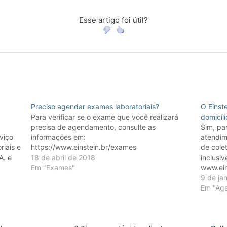
Esse artigo foi útil?
Preciso agendar exames laboratoriais?
O Einst
Para verificar se o exame que você realizará
domicíli
precisa de agendamento, consulte as
Sim, pa
rviço
informações em:
atendime
riais e
https://www.einstein.br/exames
de cole
A. e
18 de abril de 2018
inclusi
a
Em "Exames"
www.ein
ntista
regiões
9 de ja
ões
informa
Em "Age
WhatsA
2550 o
funcion