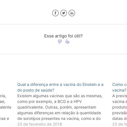
Facebook
Twitter
LinkedIn
Esse artigo foi útil?
Qual a diferença entre a vacina do Einstein e a
Como co
do posto de saúde?
vacina?
ria,
Existem algumas vacinas que são as mesmas,
A previ
ae,
como por exemplo, a BCG e a HPV
vacina 
valente
quadrivalente. Outras, porém, apresentam
produto
algumas diferenças em relação à quantidade
previsã
zae e
de sorotipos presentes na vacina, como a do
datas d
ege
rotavírus pentavalente utilizada no Einstein e a
23 de fevereiro de 2018
no Eins
23 de f