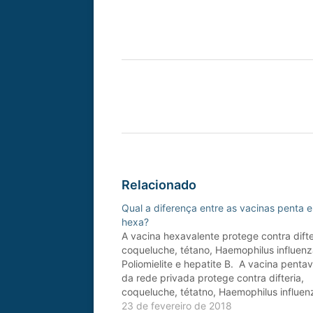
Relacionado
Qual a diferença entre as vacinas penta e
hexa?
A vacina hexavalente protege contra difte
coqueluche, tétano, Haemophilus influenz
Poliomielite e hepatite B. A vacina penta
da rede privada protege contra difteria,
coqueluche, tétatno, Haemophilus influen
poliomielite. Portanto a hexavalente prot
23 de fevereiro de 2018