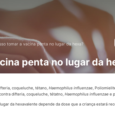
sso tomar a vacina penta no lugar da hexa?
cina penta no lugar da h
fteria, coqueluche, tétano,
Haemophilus influenzae
, Poliomielit
ontra difteria, coqueluche, tétatno,
Haemophilus influenzae
e p
o lugar da hexavalente depende da dose que a criança estará r