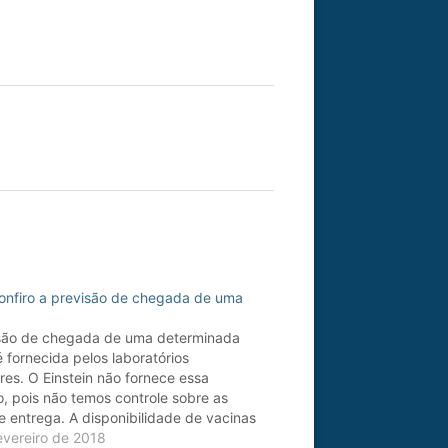
nfiro a previsão de chegada de uma
são de chegada de uma determinada
é fornecida pelos laboratórios
res. O Einstein não fornece essa
o, pois não temos controle sobre as
e entrega. A disponibilidade de vacinas
tein pode ser conferida na página:
evereiro de 2018