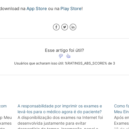
o download na
App Store
ou na
Play Store​
!​
Facebook
Twitter
LinkedIn
Esse artigo foi útil?
Usuários que acharam isso útil: %RATINGS_ABS_SCORE% de 3
 com
A responsabilidade por imprimir os exames e
Como fa
levá-los para o médico agora é do paciente?
Meu Ein
pp Meu
A disponibilização dos exames na Internet foi
Após en
 exames
desenvolvida justamente para evitar
Exames"
nto
desperdício de tempo, locomoção, papel e
18 de a