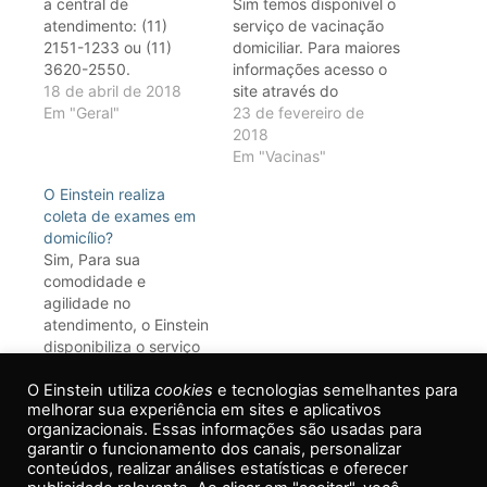
a central de
Sim temos disponível o
atendimento: (11)
serviço de vacinação
2151-1233 ou (11)
domiciliar. Para maiores
3620-2550.
informações acesso o
18 de abril de 2018
site através do
Em "Geral"
endereço
23 de fevereiro de
https://www.einstein.br/estrutura/c
2018
imunizacao Ou entre
Em "Vacinas"
em contato com a
O Einstein realiza
“Central de
coleta de exames em
atendimento” pelo
domicílio?
telefone (11) 2151-
Sim, Para sua
1233 ou (11) 3620-
comodidade e
2550.
agilidade no
atendimento, o Einstein
disponibiliza o serviço
de Coleta Domiciliar
18 de abril de 2018
O Einstein utiliza
para exames
Em "Exames"
cookies
e tecnologias semelhantes para
melhorar sua experiência em sites e aplicativos
laboratoriais e de
organizacionais. Essas informações são usadas para
cardiologia
garantir o funcionamento dos canais, personalizar
(eletrocardiograma,
conteúdos, realizar análises estatísticas e oferecer
M.A.P.A. e Holter). O