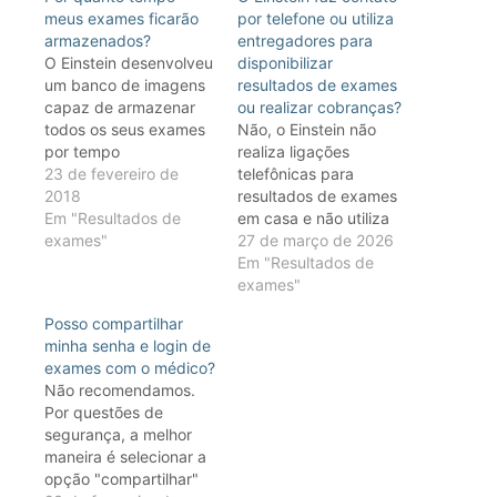
meus exames ficarão
por telefone ou utiliza
armazenados?
entregadores para
O Einstein desenvolveu
disponibilizar
um banco de imagens
resultados de exames
capaz de armazenar
ou realizar cobranças?
todos os seus exames
Não, o Einstein não
por tempo
realiza ligações
indeterminado. Caso
23 de fevereiro de
telefônicas para
não esteja disponível,
2018
resultados de exames
poderá solicitar a
Em "Resultados de
em casa e não utiliza
ativação, a qualquer
exames"
entregadores para
27 de março de 2026
momento, em nossa
disponibilizar
Em "Resultados de
central de
resultados de exames
exames"
atendimento: (11)
ou realizar cobranças.
Posso compartilhar
2151-1233 ou (11)
Para sua segurança, os
minha senha e login de
3620-2500, sem se
canais oficiais do
exames com o médico?
preocupar em guardar
Einstein são os
Não recomendamos.
os envelopes e filmes
telefones +55(11)2151-
Por questões de
em sua residência.…
1233 e +55(62)3878-
segurança, a melhor
5100, e os WhatsApps
maneira é selecionar a
+55(11)3620-2550 e
opção "compartilhar"
+55(62)3878-5100.