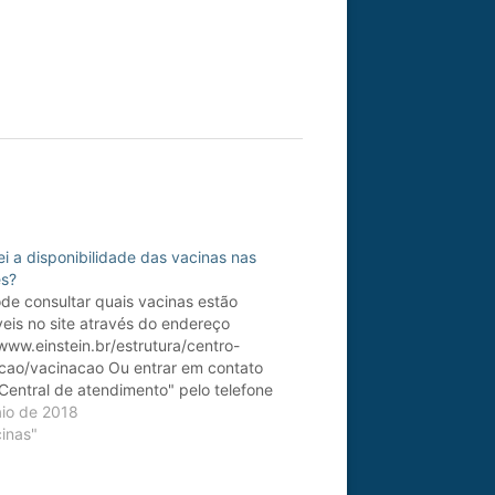
i a disponibilidade das vacinas nas
es?
de consultar quais vacinas estão
veis no site através do endereço
/www.einstein.br/estrutura/centro-
cao/vacinacao Ou entrar em contato
Central de atendimento" pelo telefone
51-1233 ou (11) 3620-2550.
io de 2018
inas"