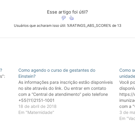
Esse artigo foi útil?
Usuários que acharam isso útil: %RATINGS_ABS_SCORE% de 13
)?
Como agendo o curso de gestantes do
Como se
s":
Einstein?
unidad
As informações para inscrição estão disponíveis
Você po
no site através do link. Ou entrar em contato
disponí
com a “Central de atendimento” pelo telefone
https:/
+55(11)2151-1001
imuniza
18 de abril de 2018
com a "
Em "Maternidade"
(11) 21
3 de ma
Em "Vac