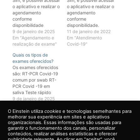
Sim, é possível acessar
Sim, é possível acessar
o aplicativo e realizar o
o aplicativo e realizar o
agendamento
agendamento
conforme
conforme
disponibilidade
disponibilidade.
9 de janeiro de 2025
11 de janeiro de 2022
Em "Agendamento e
Em "Atendimento
realização de exame"
Covid-19"
Quais os tipos de
exames oferecidos?
Os exames oferecidos
são: RT-PCR Covid-19
comum por swab RT-
PCR Covid -19 em
saliva Teste rápido
para antígeno Covid-
9 de janeiro de 2025
19 SARS-CoV-2 Painel
Em "Agendamento e
O Einstein utiliza
molecular de
realização de exame"
cookies
e tecnologias semelhantes para
melhorar sua experiência em sites e aplicativos
patógenos
organizacionais. Essas informações são usadas para
respiratórios (inclui
garantir o funcionamento dos canais, personalizar
SARS-Cov-2) Consulte
conteúdos, realizar análises estatísticas e oferecer
www.einstein.br/covid19#at-
publicidade relevante. Ao clicar em "aceitar", você
Voltar ao topo