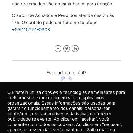
não reclamados são encaminhados para doação.
O setor de Achados e Perdidos atende das 7h às
17h. O contato pode ser feito no telefone
+55(11)2151-0303
Facebook
Twitter
LinkedIn
Esse artigo foi útil?
Usuários que acharam isso útil: %RATINGS_ABS_SCORE% de 5
O Einstein utiliza
cookies
e tecnologias semelhantes para
melhorar sua experiência em sites e aplicativos
organizacionais. Essas informações são usadas para
garantir o funcionamento dos canais, personalizar
conteúdos, realizar análises estatísticas e oferecer
publicidade relevante. Ao clicar em "aceitar", você
Voltar ao topo
consente com todos os cookies. Ao clicar em "recusar",
apenas os essenciais serão captados. Saiba mais na