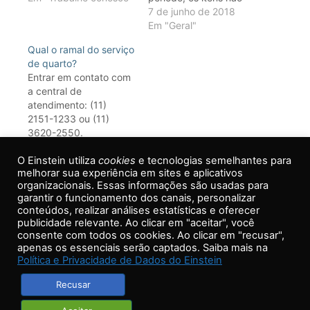
reclamados são
7 de junho de 2018
encaminhados para
Em "Geral"
doação. O setor de
Qual o ramal do serviço
Achados e Perdidos
de quarto?
atende das 7h às 17h.
Entrar em contato com
O contato pode ser
a central de
feito no telefone
atendimento: (11)
+55(11)2151-0303
2151-1233 ou (11)
3620-2550.
18 de abril de 2018
O Einstein utiliza
Em "Geral"
cookies
e tecnologias semelhantes para
melhorar sua experiência em sites e aplicativos
organizacionais. Essas informações são usadas para
garantir o funcionamento dos canais, personalizar
conteúdos, realizar análises estatísticas e oferecer
publicidade relevante. Ao clicar em "aceitar", você
Voltar ao topo
consente com todos os cookies. Ao clicar em "recusar",
apenas os essenciais serão captados. Saiba mais na
Não achou o que procurava? Tire suas dúvidas
Política e Privacidade de Dados do Einstein
direto com nosso
Call Center
Recusar