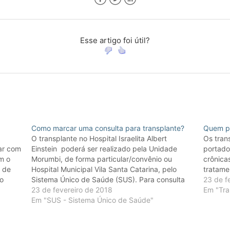
Facebook
Twitter
LinkedIn
Esse artigo foi útil?
Como marcar uma consulta para transplante?
Quem po
s
O transplante no Hospital Israelita Albert
Os tran
mar com
Einstein poderá ser realizado pela Unidade
portado
om o
Morumbi, de forma particular/convênio ou
crônica
a de
Hospital Municipal Vila Santa Catarina, pelo
tratame
ão
Sistema Único de Saúde (SUS). Para consulta
23 de f
cida
no Morumbi: caso o paciente não possua
23 de fevereiro de 2018
Em "Tra
o.
nenhum médico da Instituição, entre em
Em "SUS - Sistema Único de Saúde"
contato no telefone +55 (11) 2151-1233 ou (11)
…