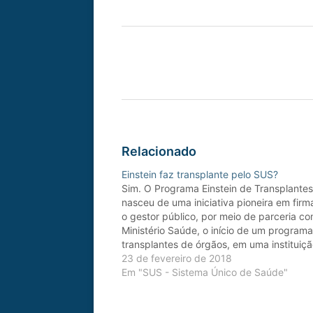
Relacionado
Einstein faz transplante pelo SUS?
Sim. O Programa Einstein de Transplante
nasceu de uma iniciativa pioneira em fir
o gestor público, por meio de parceria c
Ministério Saúde, o início de um program
transplantes de órgãos, em uma instituiç
privada de caráter filantrópico e reconhe
23 de fevereiro de 2018
por sua excelência no atendimento médic
Em "SUS - Sistema Único de Saúde"
Com…