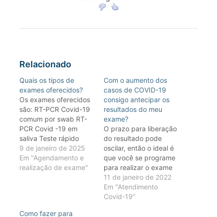
Relacionado
Quais os tipos de
Com o aumento dos
exames oferecidos?
casos de COVID-19
Os exames oferecidos
consigo antecipar os
são: RT-PCR Covid-19
resultados do meu
comum por swab RT-
exame?
PCR Covid -19 em
O prazo para liberação
saliva Teste rápido
do resultado pode
para antígeno Covid-
9 de janeiro de 2025
oscilar, então o ideal é
19 SARS-CoV-2 Painel
Em "Agendamento e
que você se programe
molecular de
realização de exame"
para realizar o exame
patógenos
com antecedência ou
11 de janeiro de 2022
respiratórios (inclui
fique atento aos
Em "Atendimento
SARS-Cov-2) Consulte
prazos previstos:
Covid-19"
www.einstein.br/covid19#at-
Unidade Einstein
Como fazer para
covid-exames para
Morumbi: 24 horas