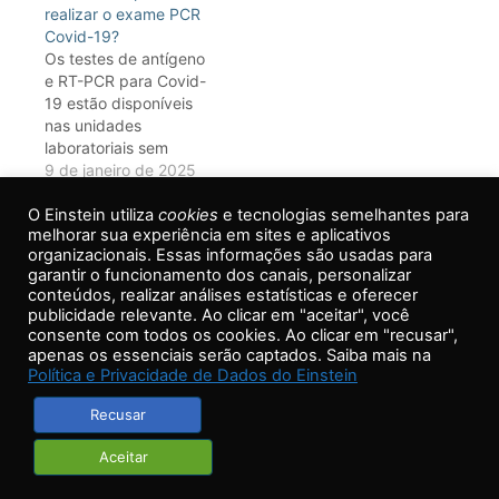
realizar o exame PCR
mais detalhes
Demais Unidades
Covid-19?
Einstein: 36 horas PCR
Os testes de antígeno
COVID EXPRESS: 6
e RT-PCR para Covid-
horas – realizada
19 estão disponíveis
apenas na Unidade
nas unidades
Einstein Morumbi
laboratoriais sem
necessidade de
9 de janeiro de 2025
agendamento prévio.
Em "Agendamento e
O Einstein utiliza
realização de exame"
cookies
e tecnologias semelhantes para
melhorar sua experiência em sites e aplicativos
organizacionais. Essas informações são usadas para
garantir o funcionamento dos canais, personalizar
conteúdos, realizar análises estatísticas e oferecer
publicidade relevante. Ao clicar em "aceitar", você
Voltar ao topo
consente com todos os cookies. Ao clicar em "recusar",
apenas os essenciais serão captados. Saiba mais na
Não achou o que procurava? Tire suas dúvidas
Política e Privacidade de Dados do Einstein
direto com nosso
Call Center
Recusar
Aceitar
Copyright © 2018 Hospital Israelita Albert Einstein. Todos os direitos