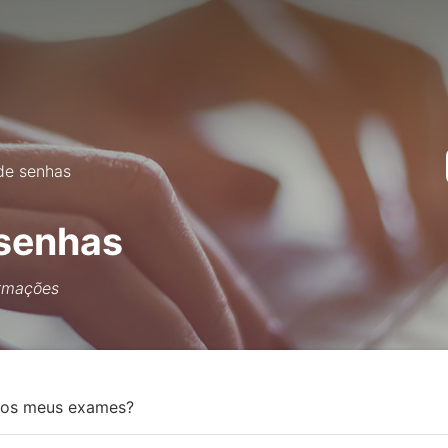
de senhas
senhas
ormações
 dos meus exames?