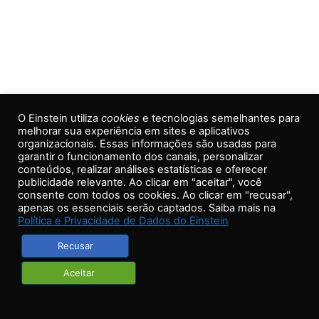
O Einstein utiliza
cookies
e tecnologias semelhantes para
melhorar sua experiência em sites e aplicativos
organizacionais. Essas informações são usadas para
Copyright © 2018 Hospital Israelita Albert Einstein. Todos os direitos
garantir o funcionamento dos canais, personalizar
reservados.
conteúdos, realizar análises estatísticas e oferecer
publicidade relevante. Ao clicar em "aceitar", você
consente com todos os cookies. Ao clicar em "recusar",
apenas os essenciais serão captados. Saiba mais na
Política e Privacidade de Dados do Einstein
Recusar
Aceitar