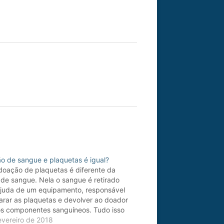
o de sangue e plaquetas é igual?
doação de plaquetas é diferente da
de sangue. Nela o sangue é retirado
juda de um equipamento, responsável
arar as plaquetas e devolver ao doador
os componentes sanguíneos. Tudo isso
a concomitante, estéril e segura. A
evereiro de 2018