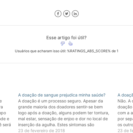
Facebook
Twitter
LinkedIn
Esse artigo foi útil?
Usuários que acharam isso útil: %RATINGS_ABS_SCORE% de 1
A doação de sangue prejudica minha saúde?
A doaçã
e
A doação é um processo seguro. Apesar da
Não. A 
ra
grande maioria dos doadores sentir-se bem
doação 
mpo
logo após a doação, alguns podem ter tontura,
com a a
nde e
mal estar, sensação de enjoo e dor no local de
por sep
ê será
inserção da agulha. Estes sintomas são
os outr
. A
transitórios e facilmente resolvidos antes do
23 de fevereiro de 2018
de form
23 de f