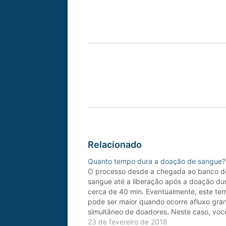
Relacionado
Quanto tempo dura a doação de sangue?
O processo desde a chegada ao banco d
sangue até a liberação após a doação du
cerca de 40 min. Eventualmente, este te
pode ser maior quando ocorre afluxo gra
simultâneo de doadores. Neste caso, voc
informado ao chegar ao banco de sangue
23 de fevereiro de 2018